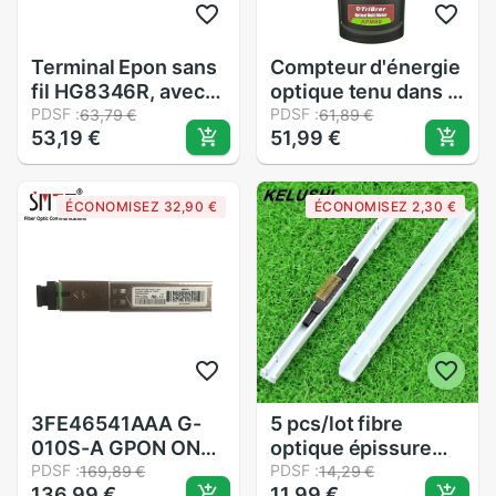
Terminal Epon sans
Compteur d'énergie
fil HG8346R, avec
optique tenu dans la
4FE, 2 téléphones,
PDSF :
main de Fiber de
PDSF :
63,79 €
61,89 €
53,19 €
51,99 €
wifi, 1usb, HGU
APM80T-V10 avec
8347R, ONT ONU,
le compteur
Firmware anglais,
d'énergie optique
ÉCONOMISEZ 32,90 €
ÉCONOMISEZ 2,30 €
Original
de Fiber de 10MW
VFL APM80T FTTH
3FE46541AAA G-
5 pcs/lot fibre
010S-A GPON ONT
optique épissure
SFP module de
PDSF :
mécanique L925BP
PDSF :
169,89 €
14,29 €
136,99 €
11,99 €