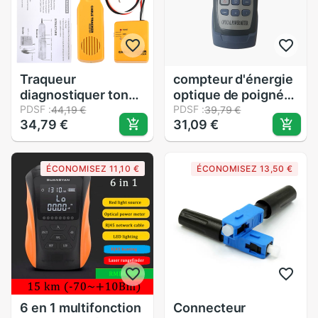
Traqueur
compteur d'énergie
diagnostiquer ton
optique de poignée-
trouveur téléphone
PDSF :
connecteur SC/FC
PDSF :
44,19 €
39,79 €
34,79 €
31,09 €
fil câble testeur
70 ~ + 10dBm,
Toner traceur inder
testeur de câble à
détecteur réseau
fibres optiques
ÉCONOMISEZ 11,10 €
ÉCONOMISEZ 13,50 €
FTTH
6 en 1 multifonction
Connecteur