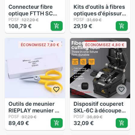
Connecteur fibre
Kits d'outils à fibres
optique FTTH SC
optiques d'épissure
APC, fil recouvert,
PDSF :
2 en 1 FTTH CFS-2
PDSF :
127,29 €
31,69 €
108,79 €
29,19 €
connecteur rapide
décapant à fibres
SC APC, , 100
optiques +
pièces
décapant à gaine de
ÉCONOMISEZ 7,80 €
ÉCONOMISEZ 4,80 €
câble CP-FB01
Outils de meunier
Dispositif couperet
RIEPLAY meunier à
SKL-6C à découper
fibers optiques KS-1
PDSF :
câble fibre optique
PDSF :
97,29 €
36,89 €
89,49 €
32,09 €
cisailles
FTTT, outil de
Kevlar/ciseaux
coupe de haute