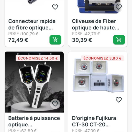
Connecteur rapide
Cliveuse de Fiber
de fibre optique
optique de haute
monomode, 100
PDSF :
précision, outil de
PDSF :
100,79 €
42,79 €
72,49 €
39,39 €
pièces/boîte FTTH
coupe 36,000 fois
SC APC,
ÉCONOMISEZ 14,50 €
ÉCONOMISEZ 3,80 €
Batterie à puissance
D'origine Fujikura
optique
CT-30 CT-20
rechargeable, , avec
PDSF :
Fendoir De Fiber
PDSF :
62,89 €
47,09 €