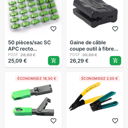
10km 30km VFL
50 pièces/sac SC
Gaine de câble
APC recto
coupe outil à fibres
adaptateur à fibres
PDSF :
optiques tube de
PDSF :
28,89 €
30,69 €
25,09 €
26,29 €
optiques SC APC
faisceau
coupleur à fibres
longitudinal tube en
optiques SC bride à
vrac dénudeur de
ÉCONOMISEZ 18,50 €
ÉCONOMISEZ 2,50 €
fibres SC
couteau
connecteur APC