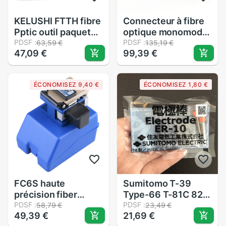
KELUSHI FTTH fibre
Connecteur à fibre
Pptic outil paquet
optique monomode
vide trousse à outils
PDSF :
rapide, 100 pièces,
PDSF :
63,59 €
135,19 €
47,09 €
99,39 €
spéciale fibre
FTTH SC UPC 3M
matériel/réseau
outils sac vide
ÉCONOMISEZ 9,40 €
ÉCONOMISEZ 1,80 €
FC6S haute
Sumitomo T-39
précision fiber
Type-66 T-81C 82C
optique couperet 12
PDSF :
T-400 T-600C Z1C
PDSF :
58,79 €
23,49 €
49,39 €
21,69 €
lames coupe fiber
71C TYPE-81M12