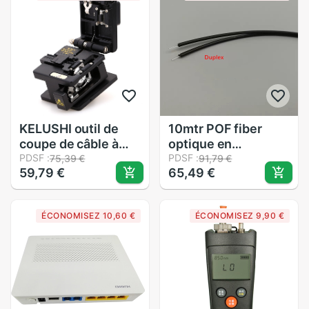
optiques
localisateur de
défaut visuel
KELUSHI outil de
10mtr POF fiber
coupe de câble à
optique en
fibers de haute
PDSF :
plastique télécom
PDSF :
75,39 €
91,79 €
59,79 €
65,49 €
précision SKL-60S
2.2*1.0 HFBR-
coupe-couperet à
RUS/EUS500Z fiber
fibers optiques
optique importée,
ÉCONOMISEZ 10,60 €
ÉCONOMISEZ 9,90 €
lame à 12 positions
veste chinoise faite
couteau de coupe
en métal