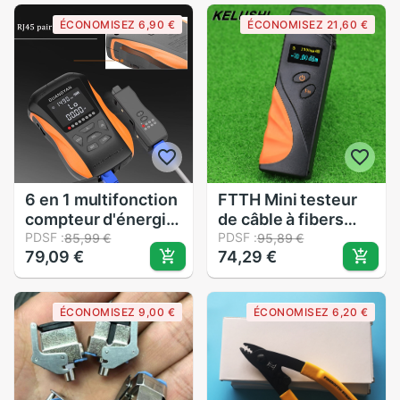
Gpon fibre réseau
couperet à Fiber
ÉCONOMISEZ 6,90 €
ÉCONOMISEZ 21,60 €
routeur
optique
6 en 1 multifonction
FTTH Mini testeur
compteur d'énergie
de câble à fibers
optique localisateur
PDSF :
Rechargeable
PDSF :
85,99 €
95,89 €
79,09 €
74,29 €
de défaut visuel
compteur d'énergie
réseau câble Test
optique-50 à
testeur de fibres
20dBm/-70 à 3dBm
ÉCONOMISEZ 9,00 €
ÉCONOMISEZ 6,20 €
optiques 5km 15km
Clamshell FTTH
VFL OPM
outil haute
précision