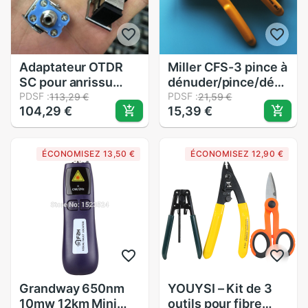
Adaptateur OTDR
Miller CFS-3 pince à
SC pour anrissu
dénuder/pince/dénude
MT9083 MT9082
PDSF :
à fibres optiques à
PDSF :
113,29 €
21,59 €
104,29 €
15,39 €
JDSU Wavetek
trois ports
Yokogawa AQ7275
AQ7280 AQ1200,
ÉCONOMISEZ 13,50 €
ÉCONOMISEZ 12,90 €
connecteur OTDR
sc
Grandway 650nm
YOUYSI – Kit de 3
10mw 12km Mini
outils pour fibre