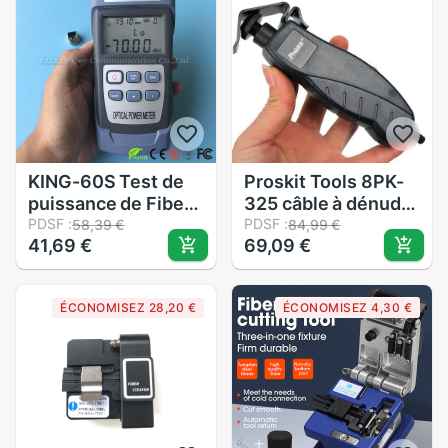
m/80 m/100 m
KING-60S Test de
Proskit Tools 8PK-
puissance de Fiber
325 câble à dénuder
optique-70dbm ~ +
PDSF :
à fibres optiques
PDSF :
58,39 €
84,99 €
41,69 €
69,09 €
10dbm
coupe 4.5-25mm
ÉCONOMISEZ 28,20 €
ÉCONOMISEZ 4,30 €