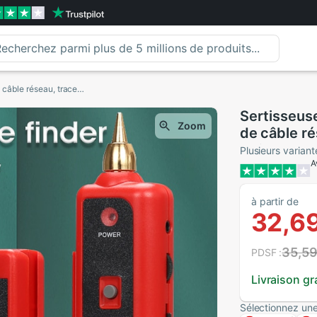
Sertisseuse RJ11 RJ45 Cat5 Cat6 LAN, testeur de câble réseau, traceur de fil téléphonique, trois couleurs disponibles,
Sertisseus
Zoom
de câble ré
trois coule
Plusieurs variant
A
à partir de
32,6
35,59
PDSF :
Livraison gr
Sélectionnez une