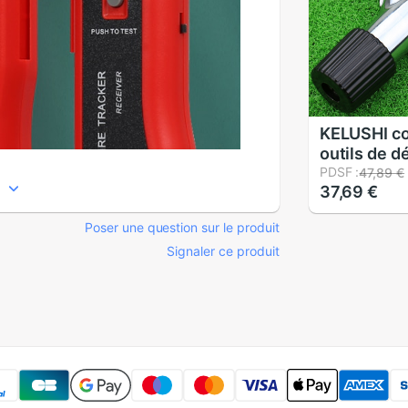
KELUSHI c
outils de 
optique à f
PDSF :
47,89 €
37,69 €
couteau à 
latéral cou
Poser une question sur le produit
ouverts
Signaler ce produit