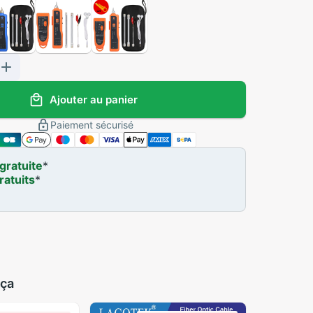
Ajouter au panier
Paiement sécurisé
gratuite
*
ratuits
*
 ça