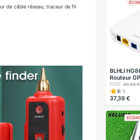
ÉCON
 de câble réseau, traceur de fil
BLHLI HG8
Routeur G
ONT - Inte
PDSF :
40,59 €
SC/UPC Éq
5
/
5
Fibre Opti
37,39 €
ÉCONO