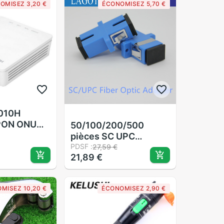
OMISEZ 3,20 €
ÉCONOMISEZ 5,70 €
010H
PON ONU
50/100/200/500
rface 1GE
pièces SC UPC
uipement
Simplex adaptateur
PDSF :
27,59 €
que FTTH
21,89 €
Fiber optique
monomode SC
coupleur fibre optique
MISEZ 10,20 €
ÉCONOMISEZ 2,90 €
SC UPC connecteur
SC