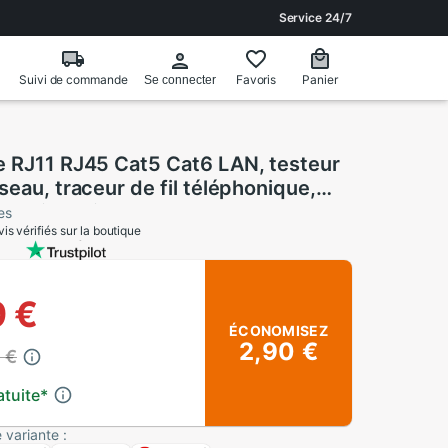
Service 24/7
Suivi de commande
Favoris
Panier
Se connecter
e RJ11 RJ45 Cat5 Cat6 LAN, testeur
seau, traceur de fil téléphonique,
urs disponibles,
es
vis vérifiés sur la boutique
9 €
ÉCONOMISEZ
2,90 €
 €
atuite
*
 variante :