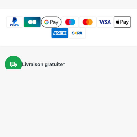
Livraison
gratuite
*
Retours
gratuits
*
Prix
bas
5 millions
de produits