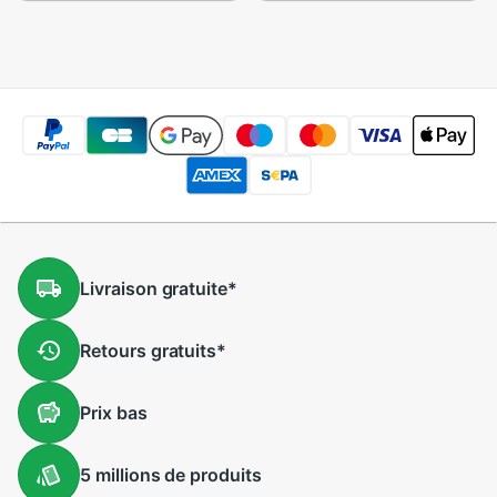
dénuder latéral
métal de KELUSHI
coupe-câbles
localisateur visuel
ouverts
de défaut de Fiber
de 30 mw 30 km
avec le connecteur
de 2.5mm
Livraison
gratuite
*
Retours
gratuits
*
Prix
bas
5 millions
de produits