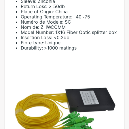
Sleeve:
Zirconia
Return Loss:
> 50db
Place of Origin:
China
Operating Temperature:
-40~75
Numéro de Modèle:
SC
Nom de:
ZHWCOMM
Model Number:
1X16 Fiber Optic splitter box
Insertion Loss:
<0.2db
Fibre type:
Unique
Durability:
>1000 matings