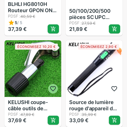
BLHLI HG8010H
Routeur GPON ONU
50/100/200/500
ONT - Interface 1GE
PDSF :
40,59 €
pièces SC UPC
SC/UPC
5
/
5
Simplex adaptateur
PDSF :
27,59 €
Équipement Fibre
37,39 €
21,89 €
Fiber optique
Optique FTTH
monomode SC
coupleur fibre
ÉCONOMISEZ 10,20 €
ÉCONOMISEZ 2,90 €
optique SC UPC
connecteur SC
KELUSHI coupe-
Source de lumière
câble outils de
rouge d'appareil de
dénudage optique à
PDSF :
contrôle de câble
PDSF :
47,89 €
35,99 €
37,69 €
33,09 €
fibres couteau à
optique de Fiber en