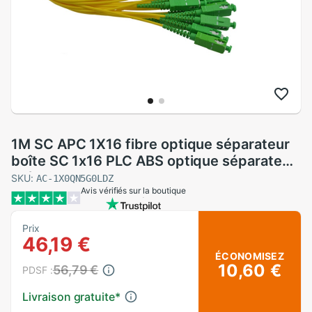
1M SC APC 1X16 fibre optique séparateur
boîte SC 1x16 PLC ABS optique séparateur
boîte
SKU:
AC-1X0QN5G0LDZ
Avis vérifiés sur la boutique
Prix
46,19 €
ÉCONOMISEZ
10,60 €
56,79 €
PDSF :
Livraison gratuite
*