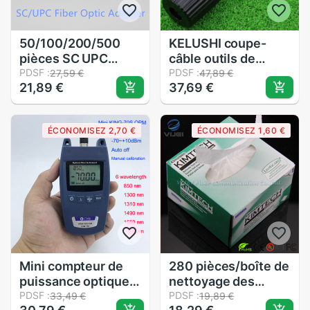
50/100/200/500
KELUSHI coupe-
pièces SC UPC
câble outils de
Simplex adaptateur
PDSF :
dénudage optique à
PDSF :
27,59 €
47,89 €
21,89 €
37,69 €
Fiber optique
fibres couteau à
monomode SC
dénuder latéral
coupleur fibre
coupe-câbles
ÉCONOMISEZ 2,70 €
ÉCONOMISEZ 1,60 €
optique SC UPC
ouverts
connecteur SC
Mini compteur de
280 pièces/boîte de
puissance optique
nettoyage des
FTTH King-70S
PDSF :
fibres optiques
PDSF :
33,49 €
19,89 €