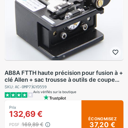
AB8A FTTH haute précision pour fusion à +
clé Allen + sac trousse à outils de coupe
couperet à Fiber optique
SKU:
AC-OMP73GYD559
Avis vérifiés sur la boutique
Prix
132,69 €
ÉCONOMISEZ
37,20 €
169,89 €
PDSF :