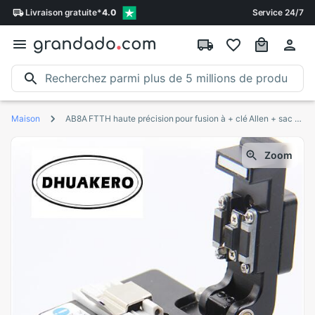
Livraison
gratuite
*
4.0
Service 24/7
Maison
AB8A FTTH haute précision pour fusion à + clé Allen + sac trousse à outils de coupe couperet à Fiber optique
Zoom