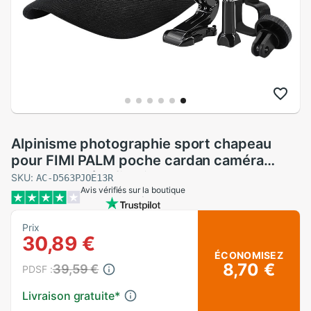
Alpinisme photographie sport chapeau
pour FIMI PALM poche cardan caméra
cardan caméra fixation support
SKU:
AC-D563PJOE13R
Avis vérifiés sur la boutique
Prix
30,89 €
ÉCONOMISEZ
8,70 €
39,59 €
PDSF :
Livraison gratuite
*