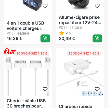
Allume-cigare prise
répartiteur 12V-24V
4 en 1 double USB
USB chargeur de
PDSF :
25,39 €
voiture chargeur
voiture QC 3.0 avec
5
/
5
rapide affichage
PDSF :
21,39 €
16,39 €
interrupteur Led
20,49 €
LED numérique DC
affichage
5V 3.1A universel
adaptateur
tension
ÉCONOMISEZ 1,30 €
ÉCONOMISEZ 1,90 €
d'alimentation
température
voiture Usb prise
compteur de
montage
courant testeur
adaptateur
Cherie – câble USB
30 broches pour
Chargeur rapide