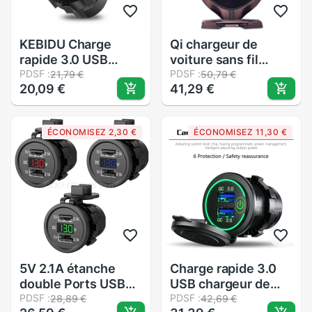
KEBIDU Charge
Qi chargeur de
rapide 3.0 USB
voiture sans fil
chargeur de voiture
PDSF :
pince automatique
PDSF :
21,79 €
50,79 €
20,09 €
41,29 €
prise affichage
10W support de
numérique
Charge rapide pour
voltmètre USB
iphone11pro XR XS
ÉCONOMISEZ 2,30 €
ÉCONOMISEZ 11,30 €
chargeur prise avec
forHuawei P30Pro
interrupteur
capteur infrarouge
marche-arrêt pour
support de
moto
téléphone
5V 2.1A étanche
Charge rapide 3.0
double Ports USB
USB chargeur de
chargeur prise
PDSF :
voiture prise
PDSF :
28,89 €
42,69 €