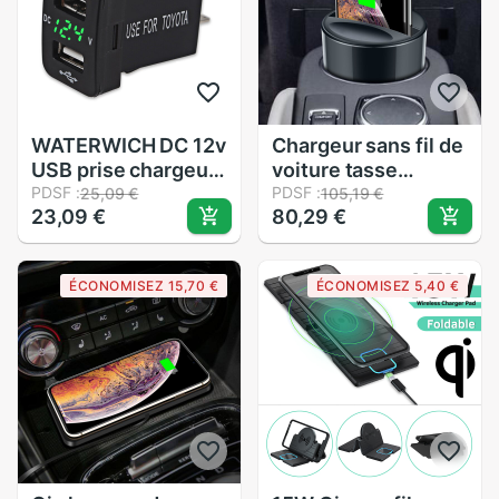
WATERWICH DC 12v
Chargeur sans fil de
USB prise chargeur
voiture tasse
tension mètre
PDSF :
support de Charge
PDSF :
25,09 €
105,19 €
23,09 €
80,29 €
voltmètre allume-
support de
cigare 2 Ports
téléphone support
adaptateur
pour Smartphone
ÉCONOMISEZ 15,70 €
ÉCONOMISEZ 5,40 €
d'alimentation
VH99
Interface chargeur
pour Toyota