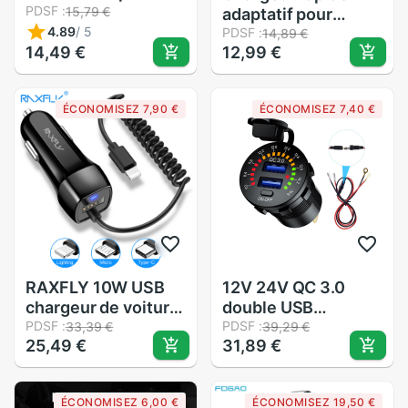
recharge et
PDSF :
15,79 €
adaptatif pour
recharge de
4.89
/
5
samsung galaxy S8
PDSF :
14,89 €
téléphone, cordon
14,49 €
12,99 €
S9 S10 S10E plus
de chargeur pour
note8 note8 USB C
iphone 4s, 4s, 3GS,
TYPE-C câble de
ÉCONOMISEZ 7,90 €
ÉCONOMISEZ 7,40 €
3G, iPad 2 et 3 iPod,
chargeur rapide
Nano itouch, 2
pièces
RAXFLY 10W USB
12V 24V QC 3.0
chargeur de voiture
double USB
avec ressort USB
PDSF :
chargeur de voiture
PDSF :
33,39 €
39,29 €
25,49 €
31,89 €
câble allume-cigare
étanche 18W prise
pour iPhone câble
USB Charge rapide
d'éclairage Micor
avec voltmètre de
ÉCONOMISEZ 6,00 €
ÉCONOMISEZ 19,50 €
USB chargeur de
LED ON OFF