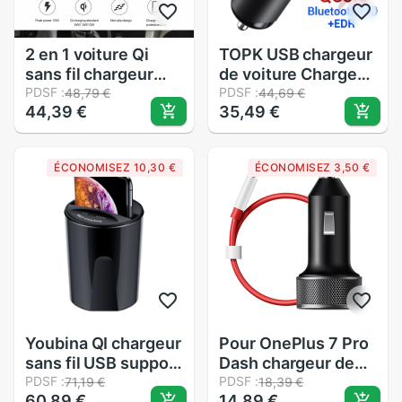
2 en 1 voiture Qi
TOPK USB chargeur
sans fil chargeur
de voiture Charge
Pad support pour
PDSF :
rapide 3.0 double
PDSF :
48,79 €
44,69 €
44,39 €
35,49 €
tableau de bord
USB chargeur de
anti-dérapant tapis
téléphone de
charge rapide
voiture Mobile avec
ÉCONOMISEZ 10,30 €
ÉCONOMISEZ 3,50 €
Station d'accueil
Bluetooth 5.0 FM
chargeur de
émetteur mains
téléphone pour
libres MP3 carte
IPhone Samsung
Youbina QI chargeur
Pour OnePlus 7 Pro
sans fil USB support
Dash chargeur de
de Charge pour
PDSF :
voiture 5V 3.5A
PDSF :
71,19 €
18,39 €
60,89 €
14,89 €