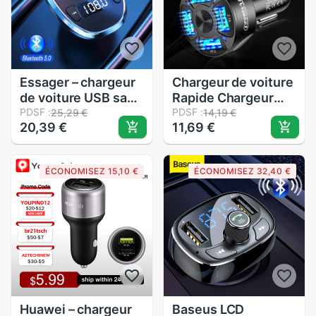
Essager – chargeur
Chargeur de voiture
de voiture USB sans
Rapide Chargeur
fil pour iPhone,
PDSF :
12V-32V 3A QC3.0
PDSF :
25,29 €
14,19 €
20,39 €
11,69 €
transmetteur FM,
4 USB Rapide
Bluetooth, lecteur
Chargeur
MP3, lecteur
Automatique Sortie
ÉCONOMISEZ 15,10 €
ÉCONOMISEZ 32,40 €
multimédia, charge
de Courant Stable
rapide, pour
LUMIÈRE LED
téléphone
Chargeur De
Téléphone Portable
Huawei – chargeur
Baseus LCD