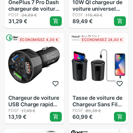
OnePlus 7 Pro Dash
10W QI chargeur de
chargeur de voiture
voiture universel
5V 3.5A Original
PDSF :
chargeur sans fil
PDSF :
34,69 €
115,49 €
31,29 €
89,49 €
Dash chargeur de
chargeur de voiture
voiture à
pour samsung s9
chargement rapide
chargeur de
ÉCONOMISEZ 4,30 €
ÉCONOMISEZ 24,40 €
pour One Plus 7 6T
téléphone rapide
5T 1 + 5 A5000 One
pour iPhone X 8plus
Plus 3T 1 + 3T
XR 11 pro
Chargeur de voiture
Tasse de voiture de
USB Charge rapide
Chargeur Sans Fil
4.0 3.0 pour Iphone
PDSF :
Avec Sortie USB QI
PDSF :
17,49 €
85,39 €
13,19 €
60,99 €
X 8 téléphone
Sans Fil Chargeur
portable Chargeur
de Voiture Support
rapide dans
Pour Téléphone