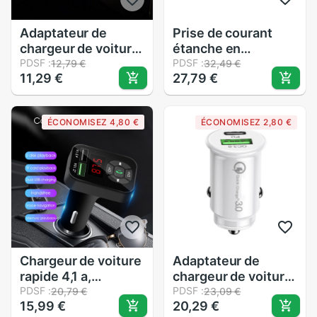
Adaptateur de
Prise de courant
chargeur de voiture
étanche en
LED 2,1 a + 1a,
PDSF :
aluminium, Charge
PDSF :
12,79 €
32,49 €
11,29 €
27,79 €
double Port USB,
rapide 3.0, double
pour tablette et
USB, voltmètre LED
téléphone
pour voiture et
ÉCONOMISEZ 4,80 €
ÉCONOMISEZ 2,80 €
intelligent
bateau 12V/24V
universel, nouvel
arrivage
Chargeur de voiture
Adaptateur de
rapide 4,1 a,
chargeur de voiture
transmetteur FM
PDSF :
USB double Port,
PDSF :
20,79 €
23,09 €
15,99 €
20,29 €
mains libres,
Mini chargeur