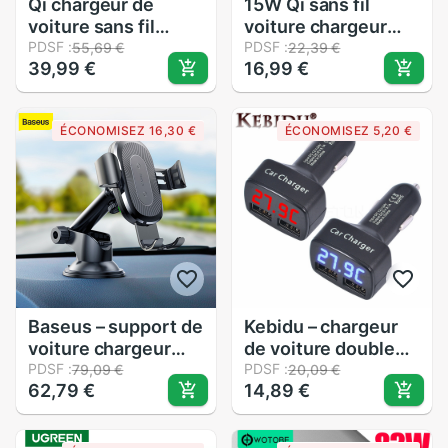
Qi chargeur de
15W Qi sans fil
voiture sans fil
voiture chargeur
téléphone charge
PDSF :
Pad pliable rapide
PDSF :
55,69 €
22,39 €
39,99 €
16,99 €
rapide tapis
charge Station de
antidérapant pour
quai montage
téléphone Samsung
antidérapant tapis
ÉCONOMISEZ 16,30 €
ÉCONOMISEZ 5,20 €
voiture tableau de
bord support pour
iPhone XS
Baseus – support de
Kebidu – chargeur
voiture chargeur
de voiture double
sans fil pour iPhone
PDSF :
USB, 5V, 3,1 a,
PDSF :
79,09 €
20,09 €
62,79 €
14,89 €
X, Samsung S10, S9,
adaptateur, prise
S8, téléphone
pour iPhone,
portable, QI,
tablette, PC,