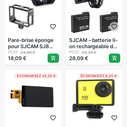
Pare-brise éponge
SJCAM – batterie li-
pour SJCAM SJ8
on rechargeable de
pare-brise (pare-
PDSF :
secours et
PDSF :
24,99 €
33,39 €
18,09 €
28,09 €
brise en mousse)
chargeur, 100%
couvercle de pare-
mAh, accessoires
brise pour SJCAM
pour SJCAM M20
ÉCONOMISEZ 23,20 €
ÉCONOMISEZ 6,20 €
SJ8 Plus Pro
2K WiFi Sport
accessoires de
caméra DV, 900
caméra d'air
Original