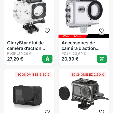
paume de FIMI
démontage rapide
GloryStar étui de
Accessoires de
caméra d'action
caméra d'action
étanche pour Sjcam
PDSF :
boîtier étanche
PDSF :
30,29 €
23,59 €
27,29 €
20,89 €
SJ4000 (wifi)
sous-marin pour
SJ4000 + SJ7000
GEEKAM S9R/S9
SJ8000 SJ9000
S9Rpro W9 A9 pour
ÉCONOMISEZ 5,50 €
ÉCONOMISEZ 2,60 €
EKEN H9 H9R
EKEN H9R/H9
housse de
protection étanche