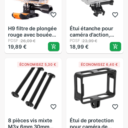
H9 filtre de plongée
Étui étanche pour
rouge avec bouée
caméra d'action,
flottante pour EKEN
PDSF :
pour Sjcam SJ4000
PDSF :
26,09 €
23,99 €
19,89 €
18,99 €
h9 h9r h3r w9s w9
(wifi) SJ4000 +
caisson de caméra
SJ7000 EKEN H9
étanche bouchon
H9R
ÉCONOMISEZ 5,30 €
ÉCONOMISEZ 6,40 €
d'objectif de filtre
rouge
8 pièces vis mixte
Étui de protection
M3x 6mm 30mm
pour caméra de