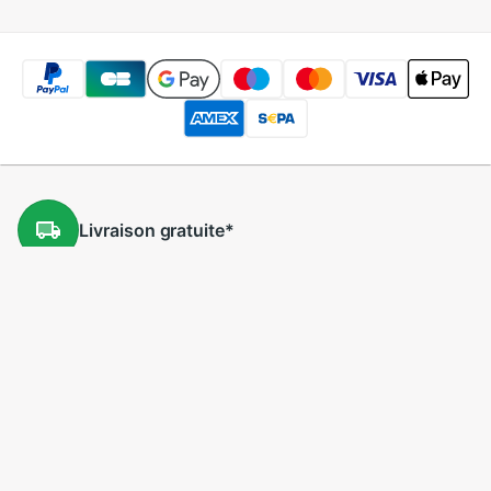
Livraison
gratuite
*
Retours
gratuits
*
Prix
bas
5 millions
de produits